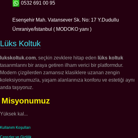
0532 691 00 95
Esenşehir Mah. Vatansever Sk. No: 17 Y.Dudullu
Ümraniye/İstanbul ( MODOKO yanı )
Lüks Koltuk
lukskoltuk.com
, seçkin zevklere hitap eden
lüks koltuk
tasarımlarını bir araya getiren ilham verici bir platformdur.
Modern çizgilerden zamansız klasiklere uzanan zengin
koleksiyonumuzla, yaşam alanlarınıza konforu ve estetiği aynı
anda taşıyoruz.
Misyonumuz
Yüksek kal...
Kullanım Koşulları
Çerezler ve Gizlilik