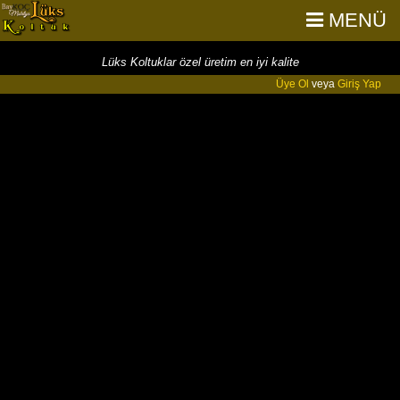
MENÜ
Lüks Koltuklar özel üretim en iyi kalite
Üye Ol
veya
Giriş Yap