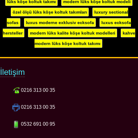
lüks köşe koltuk takımı
modern lüks köşe koltuk modeli
özel ölçü lüks köşe koltuk takımları
luxury sectional
sofas
luxus moderne exklusiv ecksofa
luxus ecksofa
hersteller
modern lüks kalite köşe koltuk modelleri
kahve
modern lüks köşe koltuk takımı
İletişim
0216 313 00 35
0216 313 00 35
0532 691 00 95