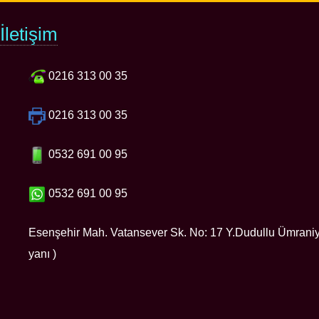
İletişim
0216 313 00 35
0216 313 00 35
0532 691 00 95
0532 691 00 95
Esenşehir Mah. Vatansever Sk. No: 17 Y.Dudullu Ümran
yanı )