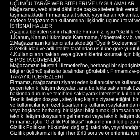
ÜÇÜNCÜ TARAF WEB SİTELERİ VE UYGULAMALAR
Mağazamız, web sitesi dâhilinde başka sitelere link verebilir
taşımamaktadır. Firmamıza ait sitede yayınlanan reklamlar, rek
sadece Mağazamızın kullanımına ilişkindir, üçüncü taraf we
İSTİSNAİ HALLER
Aşağıda belirtilen sınırlı hallerde Firmamız, işbu "Gizlilik Po
1.Kanun, Kanun Hükmünde Kararname, Yönetmelik v.b. yetkili
2.Mağazamızın kullanıcılarla akdettiği "Üyelik Sözleşmesi
3.Yetkili idari ve adli otorite tarafından usulüne göre yürütü
4.Kullanıcıların hakları veya güvenliklerini korumak için bil
E-POSTA GÜVENLİĞİ
Mağazamızın Müşteri Hizmetleri’ne, herhangi bir siparişinizl
bilgiler üçüncü şahıslar tarafından görülebilir. Firmamız e-p
TARAYICI ÇEREZLERİ
Firmamız, mağazamızı ziyaret eden kullanıcılar ve kullanıcıl
geçen teknik iletişim dosyaları, ana bellekte saklanmak üzere
hakkında durum ve tercihleri saklayarak İnternet'in kullanımın
Teknik iletişim dosyası, siteyi kaç kişinin ziyaret ettiğini, b
ve kullanıcılar için özel tasarlanmış kullanıcı sayfalarında
veya başkaca herhangi bir kişisel bilgi almak için tasarlanm
teknik iletişim dosyasının gelmemesi veya teknik iletişim do
Firmamız, işbu "Gizlilik Politikası" hükümlerini dilediği za
Gizlilik Politikası hükümleri değiştiği takdirde, yayınlandığı 
Gizlilik politikamız ile ilgili her türlü soru ve önerileriniz iç