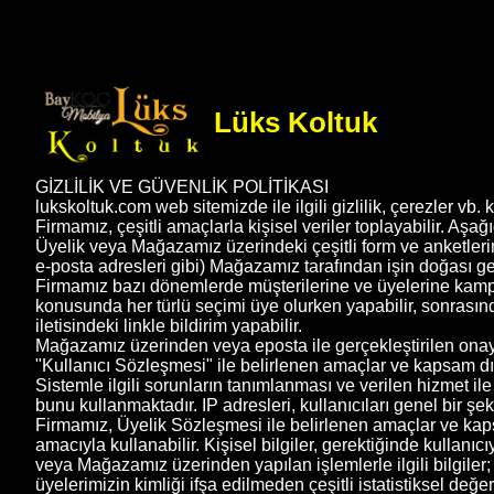
Lüks Koltuk
GİZLİLİK VE GÜVENLİK POLİTİKASI
lukskoltuk.com web sitemizde ile ilgili gizlilik, çerezler vb. 
Firmamız, çeşitli amaçlarla kişisel veriler toplayabilir. Aşağı
Üyelik veya Mağazamız üzerindeki çeşitli form ve anketlerin do
e-posta adresleri gibi) Mağazamız tarafından işin doğası ge
Firmamız bazı dönemlerde müşterilerine ve üyelerine kampanya
konusunda her türlü seçimi üye olurken yapabilir, sonrasınd
iletisindeki linkle bildirim yapabilir.
Mağazamız üzerinden veya eposta ile gerçekleştirilen onay s
"Kullanıcı Sözleşmesi" ile belirlenen amaçlar ve kapsam dı
Sistemle ilgili sorunların tanımlanması ve verilen hizmet il
bunu kullanmaktadır. IP adresleri, kullanıcıları genel bir ş
Firmamız, Üyelik Sözleşmesi ile belirlenen amaçlar ve kaps
amacıyla kullanabilir. Kişisel bilgiler, gerektiğinde kullanıc
veya Mağazamız üzerinden yapılan işlemlerle ilgili bilgiler;
üyelerimizin kimliği ifşa edilmeden çeşitli istatistiksel değe