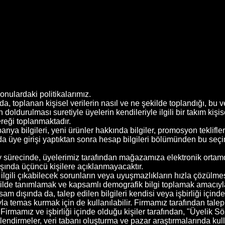
konulardaki politikalarımız.
da, toplanan kişisel verilerin nasıl ve ne şekilde toplandığı, bu v
ldurulması suretiyle üyelerin kendileriyle ilgili bir takım kişisel 
reği toplanmaktadır.
 bilgileri, yeni ürünler hakkında bilgiler, promosyon teklifleri
a üye girişi yaptıktan sonra hesap bilgileri bölümünden bu seçimi
ürecinde, üyelerimiz tarafından mağazamıza elektronik ortamdan i
şında üçüncü kişilere açıklanmayacaktır.
e ilgili çıkabilecek sorunların veya uyuşmazlıkların hızla çözülm
ekilde tanımlamak ve kapsamlı demografik bilgi toplamak amacıyla 
am dışında da, talep edilen bilgileri kendisi veya işbirliği içi
ıyla temas kurmak için de kullanılabilir. Firmamız tarafından talep
 Firmamız ve işbirliği içinde olduğu kişiler tarafından, "Üyelik
rlendirmeler, veri tabanı oluşturma ve pazar araştırmalarında kulla