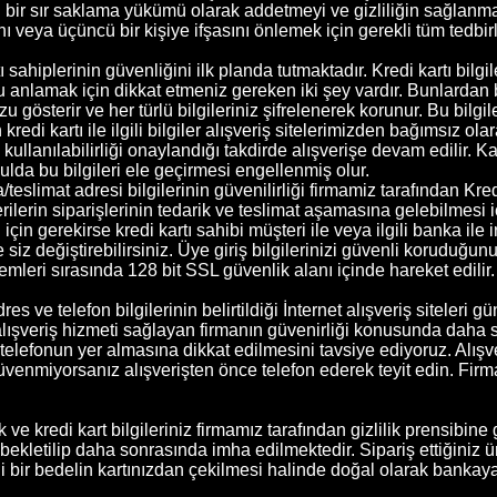
bunu bir sır saklama yükümü olarak addetmeyi ve gizliliğin sağlan
ı veya üçüncü bir kişiye ifşasını önlemek için gerekli tüm tedbir
ı sahiplerinin güvenliğini ilk planda tutmaktadır. Kredi kartı bil
 anlamak için dikkat etmeniz gereken iki şey vardır. Bunlardan bi
u gösterir ve her türlü bilgileriniz şifrelenerek korunur. Bu bilgi
n kredi kartı ile ilgili bilgiler alışveriş sitelerimizden bağımsız 
n kullanılabilirliği onaylandığı takdirde alışverişe devam edilir. K
lda bu bilgileri ele geçirmesi engellenmiş olur.
a/teslimat adresi bilgilerinin güvenilirliği firmamiz tarafından Kre
rilerin siparişlerinin tedarik ve teslimat aşamasına gelebilmesi iç
in gerekirse kredi kartı sahibi müşteri ile veya ilgili banka ile i
siz değiştirebilirsiniz. Üye giriş bilgilerinizi güvenli koruduğunu
emleri sırasında 128 bit SSL güvenlik alanı içinde hareket edilir
res ve telefon bilgilerinin belirtildiği İnternet alışveriş sitele
 alışveriş hizmeti sağlayan firmanın güvenirliği konusunda daha sağ
ve telefonun yer almasına dikkat edilmesini tavsiye ediyoruz. Alı
üvenmiyorsanız alışverişten önce telefon ederek teyit edin. Firma
 ve kredi kart bilgileriniz firmamız tarafından gizlilik prensibine
e bekletilip daha sonrasında imha edilmektedir. Sipariş ettiğiniz 
i bir bedelin kartınızdan çekilmesi halinde doğal olarak bankaya 