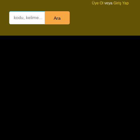
Üye Ol
veya
Giriş Yap
Ara