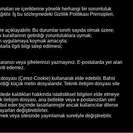
lamaları ve içeriklerine yönelik herhangi bir sorumluluk
tılır. İş bu sözleşmedeki Gizlilik Politikası Prensipleri,
lere açıklayabilir. Bu durumlar sınırlı sayıda olmak üzere;
kurallarının getirdiği zorunluluklara uymak;
ları uygulamaya koymak amacıyla;
rla ilgili bilgi talep edilmesi;
aranızı veya şifrelerinizi yazmayınız. E-postalarda yer alan
ranti edemez.
im dosyası (Çerez-Cookie) kullanarak elde edebilir. Bahsi
rdiği küçük metin dosyalarıdır. Teknik iletişim dosyası site
sitede kaldıkları hakkında istatistiksel bilgileri elde etmeye
ik iletişim dosyası, ana bellekte veya e-postanızdan veri
abul eder biçimde tasarlanmıştır ancak kullanıcılar dilerse
rları değiştirebilirler.
mek veya sitesinde yayınlamak suretiyle değiştirebilir.