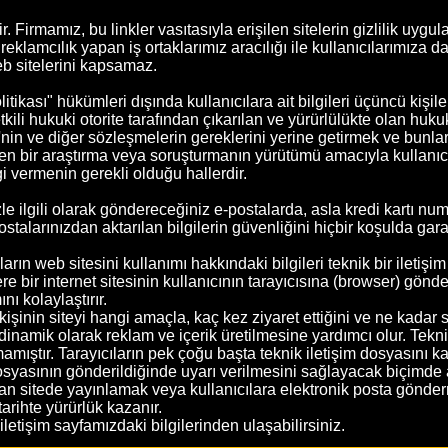
. Firmamız, bu linkler vasıtasıyla erişilen sitelerin gizlilik uygu
lamcılık yapan iş ortaklarımız aracılığı ile kullanıcılarımıza dağı
b sitelerini kapsamaz.
litikası" hükümleri dışında kullanıcılara ait bilgileri üçüncü kişi
 hukuki otorite tarafından çıkarılan ve yürürlülükte olan hukuk 
"'nin ve diğer sözleşmelerin gereklerini yerine getirmek ve bun
len bir araştırma veya soruşturmanın yürütümü amacıyla kullanıcıla
gi vermenin gerekli olduğu hallerdir.
e ilgili olarak göndereceğiniz e-postalarda, asla kredi kartı num
ostalarınızdan aktarılan bilgilerin güvenliğini hiçbir koşulda ga
arın web sitesini kullanımı hakkındaki bilgileri teknik bir iletiş
 bir internet sitesinin kullanıcının tarayıcısına (browser) gönde
ı kolaylaştırır.
ir kişinin siteyi hangi amaçla, kaç kez ziyaret ettiğini ve ne kadar 
n dinamik olarak reklam ve içerik üretilmesine yardımcı olur. Tekn
amıştır. Tarayıcıların pek çoğu başta teknik iletişim dosyasını k
syasının gönderildiğinde uyarı verilmesini sağlayacak biçimde aya
man sitede yayınlamak veya kullanıcılara elektronik posta gönder
tarihte yürürlük kazanır.
in iletişim sayfamızdaki bilgilerinden ulaşabilirsiniz.