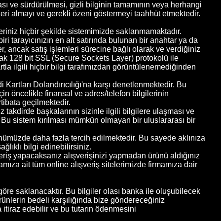
ması ve sürdürülmesi, gizli bilginin tamamının veya herhangi
leri almayı ve gerekli özeni göstermeyi taahhüt etmektedir.
gileriniz hiçbir şekilde sistemimizde saklanmamaktadır.
ri tarayıcınızın en alt satırında bulunan bir anahtar ya da
ler, ancak satış işlemleri sürecine bağlı olarak ve verdiğiniz
olarak 128 bit SSL (Secure Sockets Layer) protokolü ile
artla ilgili hiçbir bilgi tarafımızdan görüntülenemediğinden
di Kartları Dolandırıcılığı'na karşı denetlenmektedir. Bu
in öncelikle finansal ve adres/telefon bilgilerinin
rtibata geçilmektedir.
z takdirde başkalarının sizinle ilgili bilgilere ulaşması ve
. Bu sistem kırılması mümkün olmayan bir uluslararası bir
ri günümüzde daha fazla tercih edilmektedir. Bu sayede aklınıza
lıklı bilgi edinebilirsiniz.
şveriş yapacaksanız alışverişinizi yapmadan ürünü aldığınız
mıza ait tüm online alışveriş sitelerimizde firmamıza dair
 göre saklanacaktır. Bu bilgiler olası banka ile oluşubilecek
ürünlerin bedeli karşılığında bize göndereceğiniz
itiraz edebilir ve bu tutarın ödenmesini