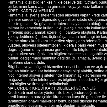
Firmamız, gizli bilgileri kesinlikle özel ve gizli tutmayı, 
bir kısmının kamu alanına girmesini veya yetkisiz kullanımın
KREDİ KARTI GÜVENLİĞİ
Firmamız, alışveriş sitelerimizden alışveriş yapan kredi kart
İşlemler sürecine girdiğinizde güvenli bir sitede olduğunuzu
kilit simgesidir. Bu güvenli bir internet sayfasında olduğunuz
talimat istikametinde kullanılır. Alışveriş sırasında kullanıla
şifrelenip sorgulanmak üzere ilgili bankaya ulaştırılır. Kartı
ve kaydedilmediğinden, üçüncü şahısların herhangi bir koşu
Online olarak kredi kartı ile verilen siparişlerin ödeme/fatur
yüzden, alışveriş sitelerimizden ilk defa sipariş veren müşte
doğruluğunun onaylanması gereklidir. Bu bilgilerin kontrolü iç
Üye olurken verdiğiniz tüm bilgilere sadece siz ulaşabilir ve 
bunları değiştirmesi mümkün değildir. Bu amaçla, üyelik işl
şifreleme standardıdır.
Bilgi hattı veya müşteri hizmetleri servisi bulunan ve açık ad
takılan bütün konular hakkında detaylı bilgi alabilir, online
Not: İnternet alışveriş sitelerinde firmanın açık adresinin 
mağazanın bütün telefon / adres bilgilerini not edin. Eğer g
tüm bilgiler ve firma yeri belirtilmiştir.
MAİL ORDER KREDİ KART BİLGİLERİ GÜVENLİĞİ
Kredi kartı mail-order yöntemi ile bize göndereceğiniz kimlik
kredi kartından para çekim itirazlarına karşı 60 gün süre il
tarafınızdan onaylı mail-order formu bedeli dışında herhang
engelleyebileceğiniz için bir risk oluşturmamaktadır.