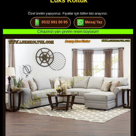
Lüks Koltuk
Özel üretim yapıyoruz. Fiyatlar için lütfen bizi arayınız.
0532 691 00 95
Mesaj Yaz
Cihazınızı yan çevirin resim büyüsün!