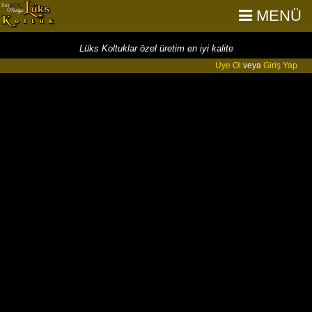
MENÜ
Lüks Koltuklar özel üretim en iyi kalite
Üye Ol
veya
Giriş Yap