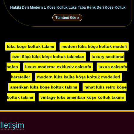
Hakiki Deri Modern L Köşe Koltuk Lüks Taba Renk Deri Köşe Koltuk
Tümünü Gör »
lüks köşe koltuk takımı
modern lüks köşe koltuk modeli
özel ölçü lüks köşe koltuk takımları
luxury sectional
sofas
luxus moderne exklusiv ecksofa
luxus ecksofa
hersteller
modern lüks kalite köşe koltuk modelleri
amerikan lüks köşe koltuk takımı
rahat lüks retro köşe
koltuk takımı
vintage lüks amerikan köşe koltuk takımı
İletişim