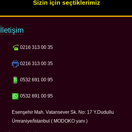
Sizin için seçtiklerimiz
İletişim
0216 313 00 35
0216 313 00 35
0532 691 00 95
0532 691 00 95
Esenşehir Mah. Vatansever Sk. No: 17 Y.Dudullu
Ümraniye/İstanbul ( MODOKO yanı )