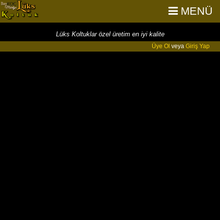
MENÜ
Lüks Koltuklar özel üretim en iyi kalite
Üye Ol
veya
Giriş Yap