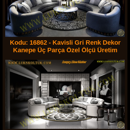
Kodu: 16862 - Kavisli Gri Renk Dekor
Kanepe Üç Parça Özel Ölçü Üretim