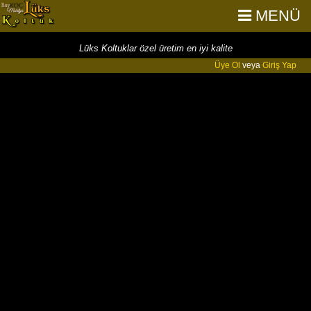
MENÜ
Lüks Koltuklar özel üretim en iyi kalite
Üye Ol
veya
Giriş Yap