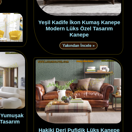
Yeşil Kadife İkon Kumaş Kanepe
Modern Lüks Özel Tasarım
Kanepe
Yakından İncele »
ı Yumuşak
 Tasarım
Hakiki Deri Pufidik Lüks Kanepe