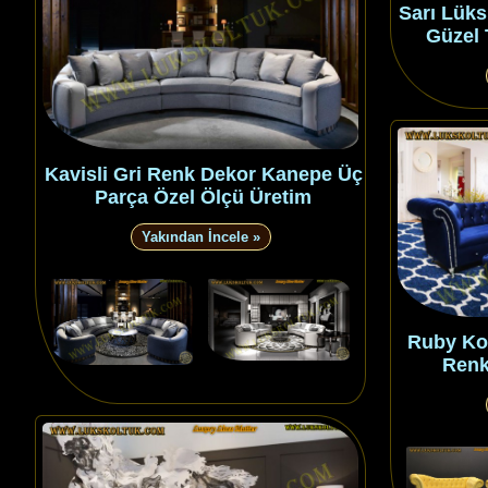
Sarı Lüks
Güzel 
Kavisli Gri Renk Dekor Kanepe Üç
Parça Özel Ölçü Üretim
Yakından İncele »
Ruby Kol
Renk