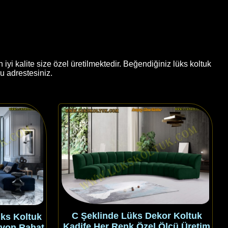
yi kalite size özel üretilmektedir. Beğendiğiniz lüks koltuk
u adrestesiniz.
C Şeklinde Lüks Dekor Koltuk
üks Koltuk
Kadife Her Renk Özel Ölçü Üretim
syon Rahat