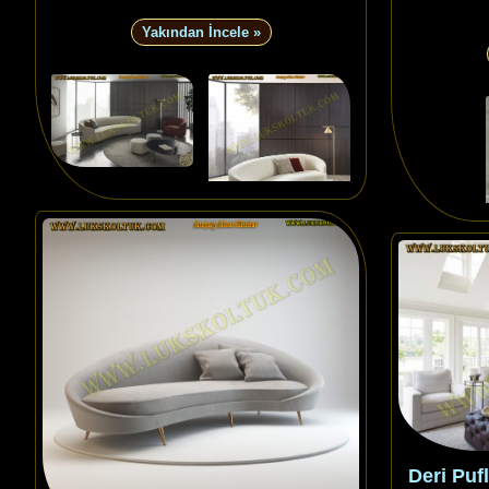
Yakından İncele »
Deri Puf