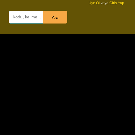
Üye Ol
veya
Giriş Yap
Ara