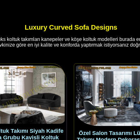
Luxury Curved Sofa Designs
s koltuk takımları kanepeler ve köşe koltuk modelleri burada en i
vkinize göre en iyi kalite ve konforda yaptırmak istiyorsanız doğr
tuk Takımı Siyah Kadife
Özel Salon Tasarımı L
 Grubu Kavisli Koltuk
Takımı Modern Dekora