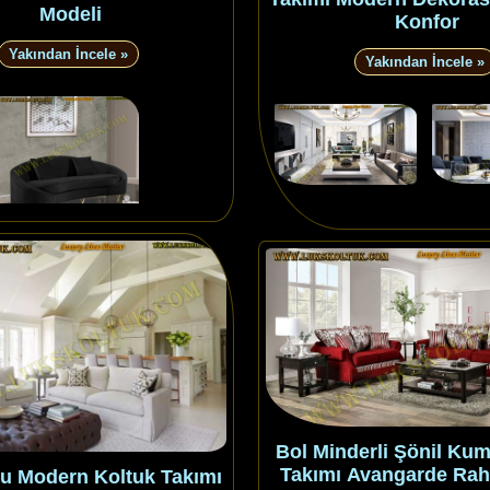
Modeli
Konfor
Yakından İncele »
Yakından İncele »
Bol Minderli Şönil Ku
Takımı Avangarde Rah
lu Modern Koltuk Takımı