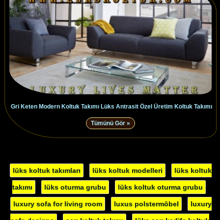
Gri Keten Modern Koltuk Takımı Lüks Antrasit Özel Üretim Koltuk Takımı
Tümünü Gör »
lüks koltuk takımları
lüks koltuk modelleri
lüks koltuk
takımı
lüks oturma grubu
lüks koltuk oturma grubu
luxury sofa for living room
luxus polstermöbel
luxury