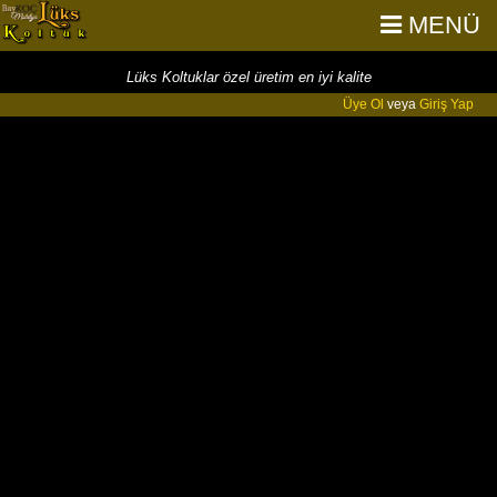
MENÜ
Lüks Koltuklar özel üretim en iyi kalite
Üye Ol
veya
Giriş Yap