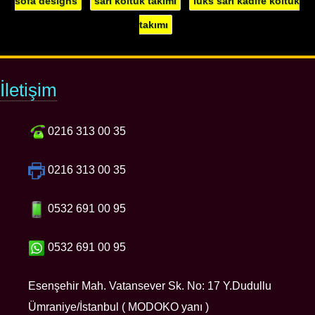
sofa designs
sarı koltuk takımı
lüks sarı kadife koltuk
takımı
İletişim
0216 313 00 35
0216 313 00 35
0532 691 00 95
0532 691 00 95
Esenşehir Mah. Vatansever Sk. No: 17 Y.Dudullu
Ümraniye/İstanbul ( MODOKO yanı )