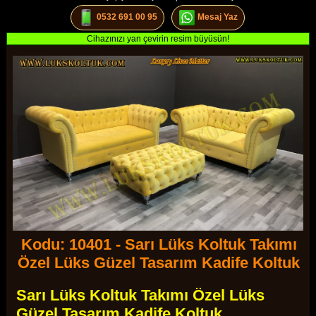
0532 691 00 95
Mesaj Yaz
Cihazınızı yan çevirin resim büyüsün!
Kodu: 10401 - Sarı Lüks Koltuk Takımı
Özel Lüks Güzel Tasarım Kadife Koltuk
Sarı Lüks Koltuk Takımı Özel Lüks
Güzel Tasarım Kadife Koltuk