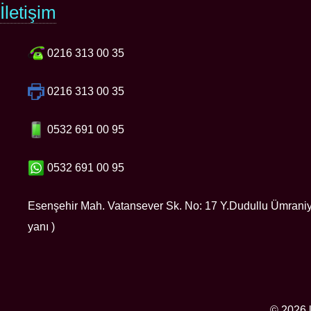
İletişim
0216 313 00 35
0216 313 00 35
0532 691 00 95
0532 691 00 95
Esenşehir Mah. Vatansever Sk. No: 17 Y.Dudullu Ümran
yanı )
© 2026 l