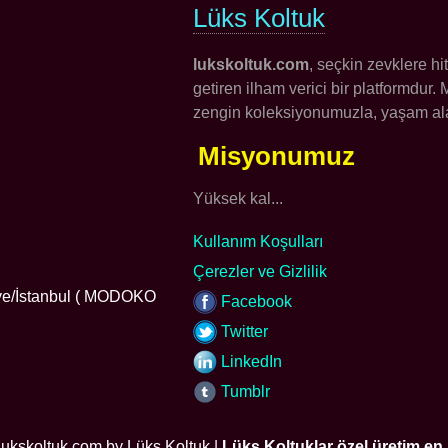
Lüks Koltuk
lukskoltuk.com
, seçkin zevklere h
getiren ilham verici bir platformdur
zengin koleksiyonumuzla, yaşam alan
Misyonumuz
Yüksek kal...
Kullanım Koşulları
Çerezler ve Gizlilik
iye/İstanbul ( MODOKO
Facebook
Twitter
LinkedIn
Tumblr
ukskoltuk.com by Lüks Koltuk |
Lüks Koltuklar özel üretim en i