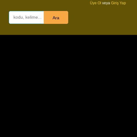
Üye Ol
veya
Giriş Yap
Ara