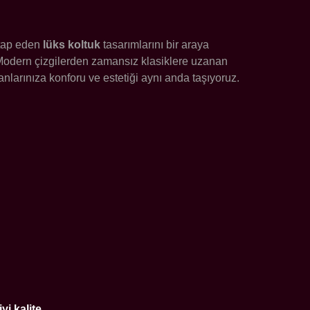
itap eden
lüks koltuk
tasarımlarını bir araya
. Modern çizgilerden zamansız klasiklere uzanan
larınıza konforu ve estetiği aynı anda taşıyoruz.
yi kalite