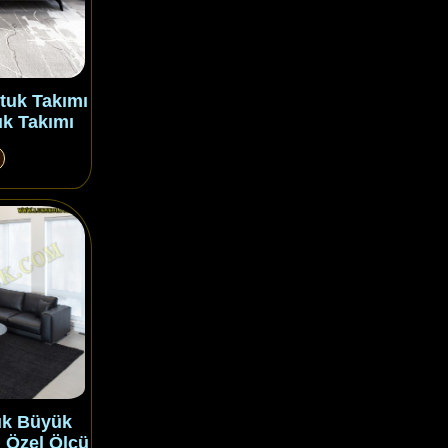
tuk Takımı
k Takımı
uk Büyük
 Özel Ölçü