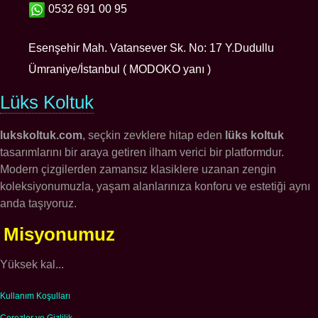
0532 691 00 95
Esenşehir Mah. Vatansever Sk. No: 17 Y.Dudullu
Ümraniye/İstanbul ( MODOKO yanı )
Lüks Koltuk
lukskoltuk.com
, seçkin zevklere hitap eden
lüks koltuk
tasarımlarını bir araya getiren ilham verici bir platformdur.
Modern çizgilerden zamansız klasiklere uzanan zengin
koleksiyonumuzla, yaşam alanlarınıza konforu ve estetiği aynı
anda taşıyoruz.
Misyonumuz
Yüksek kal...
Kullanım Koşulları
Çerezler ve Gizlilik