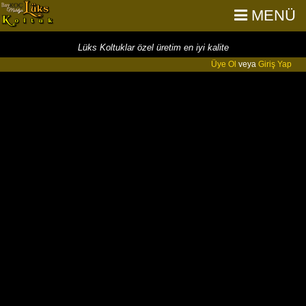
MENÜ
Lüks Koltuklar özel üretim en iyi kalite
Üye Ol
veya
Giriş Yap